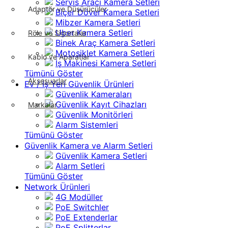
Servis Aracı Kamera Setleri
Adaptör ve Düşürücüler
Biçer Döver Kamera Setleri
Mibzer Kamera Setleri
Uber Kamera Setleri
Röle ve Sigortalar
Binek Araç Kamera Setleri
Motosiklet Kamera Setleri
Kablo ve Aparatlar
İş Makinesi Kamera Setleri
Tümünü Göster
Aksesuarlar
Ev / İş Yeri Güvenlik Ürünleri
Güvenlik Kameraları
Güvenlik Kayıt Cihazları
Markalar
Güvenlik Monitörleri
Alarm Sistemleri
Tümünü Göster
Güvenlik Kamera ve Alarm Setleri
Güvenlik Kamera Setleri
Alarm Setleri
Tümünü Göster
Network Ürünleri
4G Modüller
PoE Switchler
PoE Extenderlar
PoE Splitterlar