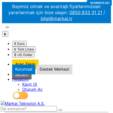
100 DERECE AÇI
90 DERECE AÇI
800X480P
800X480P
Bayimiz olmak ve avantajlı fiyatlarımızdan
yararlanmak için bize ulaşın:
0850 833 31 21
/
bilgi@markaj.tr
Dil
₺
€ Euro
₺ Türk Lirası
$ US Dollar
Araç Takip
Kurumsal
Destek Merkezi
İletişim
Hesabım
Kayıt Ol
Oturum Aç