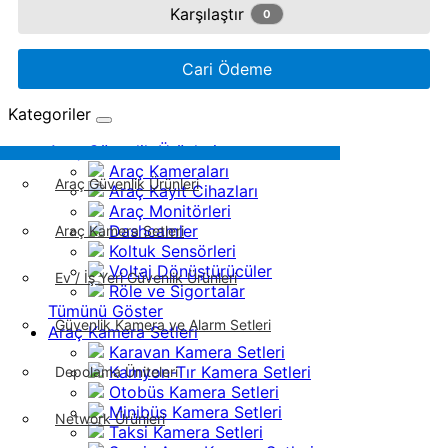
Karşılaştır
0
Cari Ödeme
Kategoriler
Araç Güvenlik Ürünleri
Araç Kameraları
Araç Güvenlik Ürünleri
Araç Kayıt Cihazları
Araç Monitörleri
Dashcamler
Araç Kamera Setleri
Koltuk Sensörleri
Voltaj Dönüştürücüler
Ev / İş Yeri Güvenlik Ürünleri
Röle ve Sigortalar
Tümünü Göster
Güvenlik Kamera ve Alarm Setleri
Araç Kamera Setleri
Karavan Kamera Setleri
Kamyon-Tır Kamera Setleri
Depolama Üniteleri
Otobüs Kamera Setleri
Minibüs Kamera Setleri
Network Ürünleri
Taksi Kamera Setleri