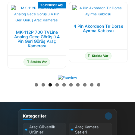
90 DERECE AÇI
4 Pin Akordeon Tır Dorse
Ayırma Kablosu
MK-112P 700 TVLine
Analog Gece Görüşlü 4
Pin Geri Görüş Araç
Kamerası
Stokta Var
Stokta Var
Kategoriler
Araç Güvenlik
Araç Kamera
Ürünleri
Setleri