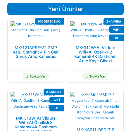
Yeni Ürünler
100 DERECE AÇI
2 KAMERA
WIFI
AI
MK-121APSE-V2 2MP
MK-312W-AI Viidure
AHD Starlight 4 Pin Geri
Wifi+AI Özellikli 2
Görüş Araç Kamerası
Kameralı 4K Dashcam
Araç Kayıt Cihazı
Stokta Var
Stokta Var
3 KAMERA
WIFI
AI
MK-313W-AI Viidure
Wifi+AI Özellikli 3
Kameralı 4K Dashcam
MK-KS911-BSD-7 2