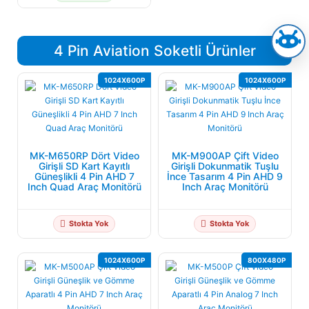
4 Pin Aviation Soketli Ürünler
1024X600P
1024X600P
MK-M650RP Dört Video
MK-M900AP Çift Video
Girişli SD Kart Kayıtlı
Girişli Dokunmatik Tuşlu
Güneşlikli 4 Pin AHD 7
İnce Tasarım 4 Pin AHD 9
Inch Quad Araç Monitörü
Inch Araç Monitörü
Stokta Yok
Stokta Yok
1024X600P
800X480P