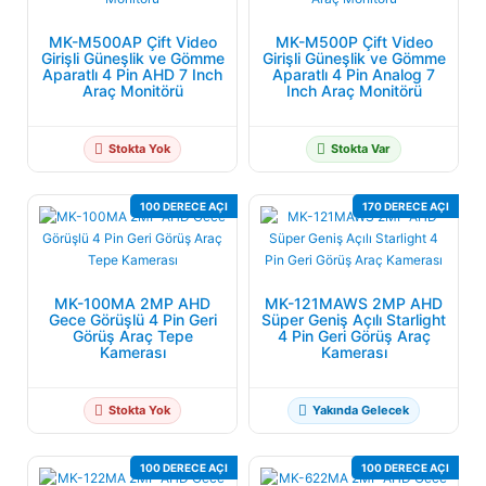
MK-M500AP Çift Video
MK-M500P Çift Video
Girişli Güneşlik ve Gömme
Girişli Güneşlik ve Gömme
Aparatlı 4 Pin AHD 7 Inch
Aparatlı 4 Pin Analog 7
Araç Monitörü
Inch Araç Monitörü
Stokta Yok
Stokta Var
100 DERECE AÇI
170 DERECE AÇI
MK-100MA 2MP AHD
MK-121MAWS 2MP AHD
Gece Görüşlü 4 Pin Geri
Süper Geniş Açılı Starlight
Görüş Araç Tepe
4 Pin Geri Görüş Araç
Kamerası
Kamerası
Stokta Yok
Yakında Gelecek
100 DERECE AÇI
100 DERECE AÇI