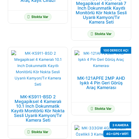
Araç Kayıt Cihazı
Megapiksel 4 Kameralı 7
Inch Dokunmatik Kayıtlı
Monitörlü Kör Nokta Sesli
Stokta Var
Uyarılı Kamyon/Tır
Kamera Seti
Stokta Var
100 DERECE AÇI
MK-121APFE 2MP AHD
Işıklı 4 Pin Geri Görüş
Araç Kamerası
MK-KS911-BSD 2
Megapiksel 4 Kameralı
10.1 Inch Dokunmatik
Stokta Var
Kayıtlı Monitörlü Kör Nokta
Sesli Uyarılı Kamyon/Tır
Kamera Seti
3 KAMERA
Stokta Var
4G+GPS+WIFI