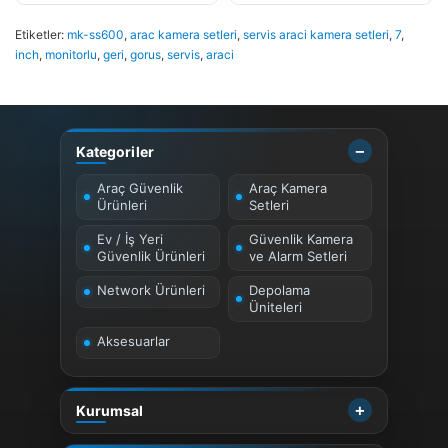
Etiketler:
mk-ss600
,
arac kamera setleri
,
servis araci kamera setleri
,
7
,
inch
,
monitorlu
,
geri
,
gorus
,
servis
,
araci
Kategoriler
Araç Güvenlik
Araç Kamera
Ürünleri
Setleri
Ev / İş Yeri
Güvenlik Kamera
Güvenlik Ürünleri
ve Alarm Setleri
Network Ürünleri
Depolama
Üniteleri
Aksesuarlar
Kurumsal